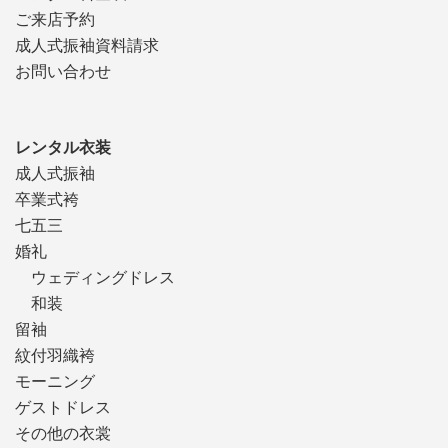
ご来店予約
成人式振袖資料請求
お問い合わせ
レンタル衣装
成人式振袖
卒業式袴
七五三
婚礼
ウェディングドレス
和装
留袖
紋付羽織袴
モーニング
ゲストドレス
その他の衣裳