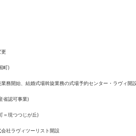
変更
国町)
業務開始、結婚式場斡旋業務の式場予約センター・ラヴィ開
産省認可事業)
町＝現つつじが丘)
会社ラヴィツーリスト開設