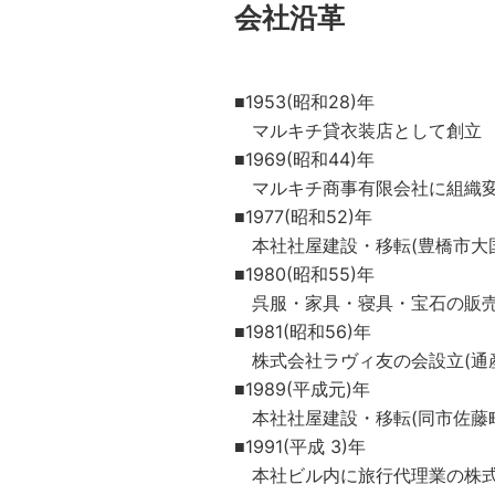
会社沿革
■1953(昭和28)年
マルキチ貸衣装店として創立
■1969(昭和44)年
マルキチ商事有限会社に組織
■1977(昭和52)年
本社社屋建設・移転(豊橋市大
■1980(昭和55)年
呉服・家具・寝具・宝石の販売
■1981(昭和56)年
株式会社ラヴィ友の会設立(通
■1989(平成元)年
本社社屋建設・移転(同市佐藤
■1991(平成 3)年
本社ビル内に旅行代理業の株式