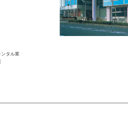
レンタル業
裳