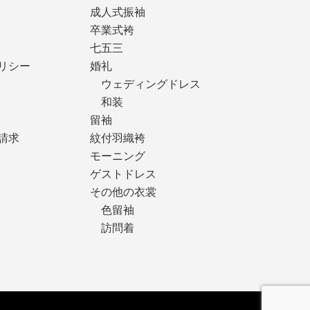
成人式振袖
卒業式袴
七五三
リシー
婚礼
ウェディングドレス
和装
留袖
請求
紋付羽織袴
モーニング
ゲストドレス
その他の衣裳
色留袖
訪問着