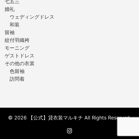
七五三
婚礼
ウェディングドレス
和装
留袖
紋付羽織袴
モーニング
ゲストドレス
その他の衣裳
色留袖
訪問着
© 2026 【公式】貸衣装マルキチ All Rights Reserved.