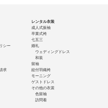
レンタル衣装
成人式振袖
卒業式袴
七五三
リシー
婚礼
ウェディングドレス
和装
留袖
請求
紋付羽織袴
モーニング
ゲストドレス
その他の衣裳
色留袖
訪問着