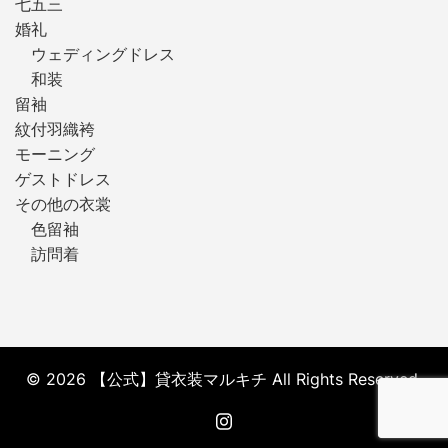
七五三
婚礼
ウェディングドレス
和装
留袖
紋付羽織袴
モーニング
ゲストドレス
その他の衣裳
色留袖
訪問着
© 2026 【公式】貸衣装マルキチ All Rights Reserved.