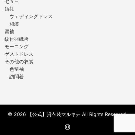
七五三
婚礼
ウェディングドレス
和装
留袖
紋付羽織袴
モーニング
ゲストドレス
その他の衣裳
色留袖
訪問着
© 2026 【公式】貸衣装マルキチ All Rights Reserved.