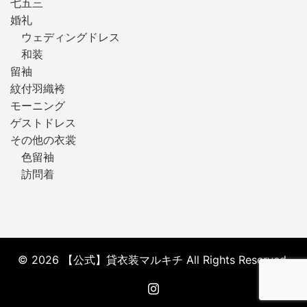
七五三
婚礼
ウェディングドレス
和装
留袖
紋付羽織袴
モーニング
ゲストドレス
その他の衣裳
色留袖
訪問着
© 2026 【公式】貸衣装マルキチ All Rights Reserved.