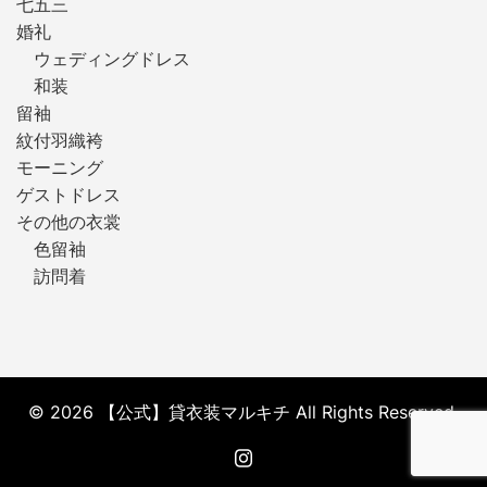
七五三
婚礼
ウェディングドレス
和装
留袖
紋付羽織袴
モーニング
ゲストドレス
その他の衣裳
色留袖
訪問着
© 2026 【公式】貸衣装マルキチ All Rights Reserved.