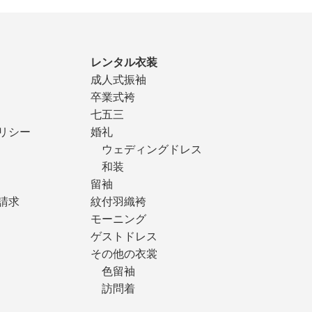
レンタル衣装
成人式振袖
卒業式袴
七五三
リシー
婚礼
ウェディングドレス
和装
留袖
請求
紋付羽織袴
モーニング
ゲストドレス
その他の衣裳
色留袖
訪問着