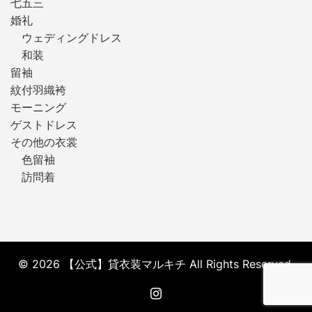
七五三
婚礼
ウェディングドレス
和装
留袖
紋付羽織袴
モーニング
ゲストドレス
その他の衣裳
色留袖
訪問着
© 2026 【公式】貸衣装マルキチ All Rights Reserved.