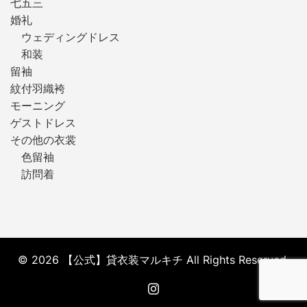
七五三
婚礼
ウェディングドレス
和装
留袖
紋付羽織袴
モーニング
ゲストドレス
その他の衣裳
色留袖
訪問着
© 2026 【公式】貸衣装マルキチ All Rights Reserved.