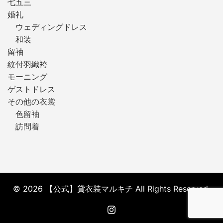
七五三
婚礼
ウェディングドレス
和装
留袖
紋付羽織袴
モーニング
ゲストドレス
その他の衣裳
色留袖
訪問着
© 2026 【公式】貸衣装マルキチ All Rights Reserved.