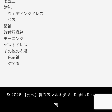
七五三
婚礼
ウェディングドレス
和装
留袖
紋付羽織袴
モーニング
ゲストドレス
その他の衣裳
色留袖
訪問着
© 2026 【公式】貸衣装マルキチ All Rights Reserved.