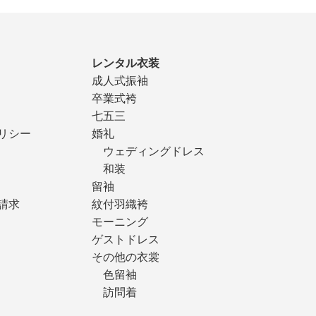
レンタル衣装
成人式振袖
卒業式袴
七五三
リシー
婚礼
ウェディングドレス
和装
留袖
請求
紋付羽織袴
モーニング
ゲストドレス
その他の衣裳
色留袖
訪問着