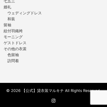
七五三
婚礼
ウェディングドレス
和装
留袖
紋付羽織袴
モーニング
ゲストドレス
その他の衣裳
色留袖
訪問着
© 2026 【公式】貸衣装マルキチ All Rights Reserved.