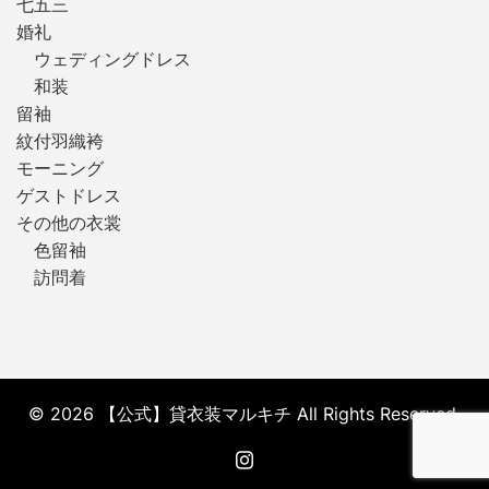
七五三
婚礼
ウェディングドレス
和装
留袖
紋付羽織袴
モーニング
ゲストドレス
その他の衣裳
色留袖
訪問着
© 2026 【公式】貸衣装マルキチ All Rights Reserved.