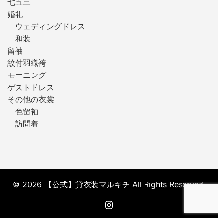
七五三
婚礼
ウェディングドレス
和装
留袖
紋付羽織袴
モーニング
ゲストドレス
その他の衣裳
色留袖
訪問着
© 2026 【公式】貸衣装マルキチ All Rights Reserved.