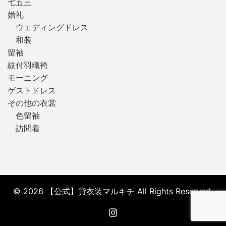
七五三
婚礼
ウェディングドレス
和装
留袖
紋付羽織袴
モーニング
ゲストドレス
その他の衣裳
色留袖
訪問着
© 2026 【公式】貸衣装マルキチ All Rights Reserved.