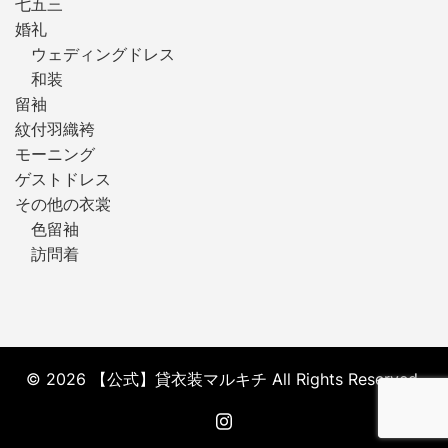
七五三
婚礼
ウェディングドレス
和装
留袖
紋付羽織袴
モーニング
ゲストドレス
その他の衣裳
色留袖
訪問着
© 2026 【公式】貸衣装マルキチ All Rights Reserved.