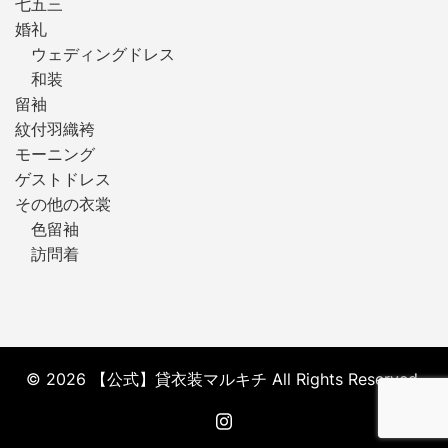
七五三
婚礼
ウェディングドレス
和装
留袖
紋付羽織袴
モーニング
ゲストドレス
その他の衣裳
色留袖
訪問着
© 2026 【公式】貸衣装マルキチ All Rights Reserved.