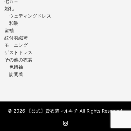
七五三
婚礼
ウェディングドレス
和装
留袖
紋付羽織袴
モーニング
ゲストドレス
その他の衣裳
色留袖
訪問着
© 2026 【公式】貸衣装マルキチ All Rights Reserved.