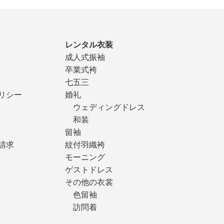
レンタル衣装
成人式振袖
卒業式袴
七五三
リシー
婚礼
ウェディングドレス
和装
留袖
請求
紋付羽織袴
モーニング
ゲストドレス
その他の衣裳
色留袖
訪問着