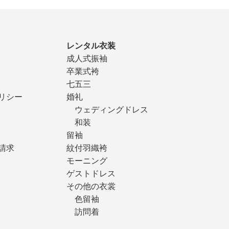
レンタル衣装
成人式振袖
卒業式袴
七五三
リシー
婚礼
ウェディングドレス
和装
留袖
請求
紋付羽織袴
モーニング
ゲストドレス
その他の衣裳
色留袖
訪問着