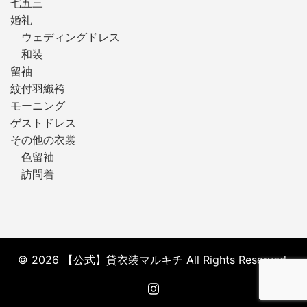
七五三
婚礼
ウェディングドレス
和装
留袖
紋付羽織袴
モーニング
ゲストドレス
その他の衣裳
色留袖
訪問着
© 2026 【公式】貸衣装マルキチ All Rights Reserved.