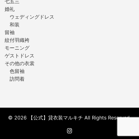
七五三
婚礼
ウェディングドレス
和装
留袖
紋付羽織袴
モーニング
ゲストドレス
その他の衣裳
色留袖
訪問着
© 2026 【公式】貸衣装マルキチ All Rights Reserved.