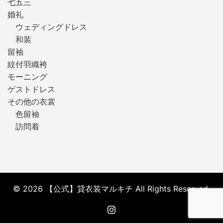
七五三
婚礼
ウェディングドレス
和装
留袖
紋付羽織袴
モーニング
ゲストドレス
その他の衣裳
色留袖
訪問着
© 2026 【公式】貸衣装マルキチ All Rights Reserved.