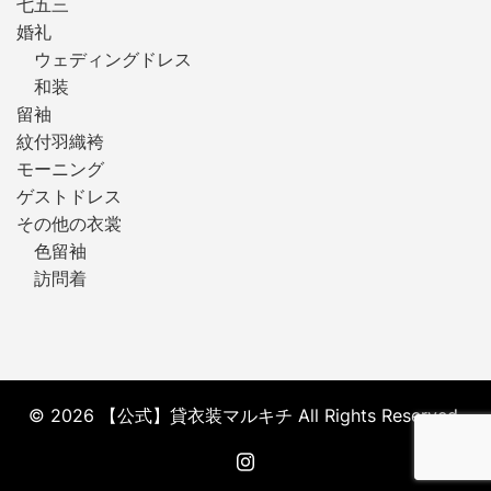
七五三
婚礼
ウェディングドレス
和装
留袖
紋付羽織袴
モーニング
ゲストドレス
その他の衣裳
色留袖
訪問着
© 2026 【公式】貸衣装マルキチ All Rights Reserved.