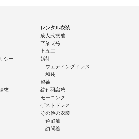
レンタル衣装
成人式振袖
卒業式袴
七五三
リシー
婚礼
ウェディングドレス
和装
留袖
請求
紋付羽織袴
モーニング
ゲストドレス
その他の衣裳
色留袖
訪問着