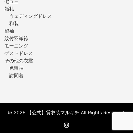
七五三
婚礼
ウェディングドレス
和装
留袖
紋付羽織袴
モーニング
ゲストドレス
その他の衣裳
色留袖
訪問着
© 2026 【公式】貸衣装マルキチ All Rights Reserved.