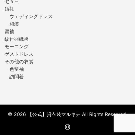
七五三
婚礼
ウェディングドレス
和装
留袖
紋付羽織袴
モーニング
ゲストドレス
その他の衣裳
色留袖
訪問着
© 2026 【公式】貸衣装マルキチ All Rights Reserved.