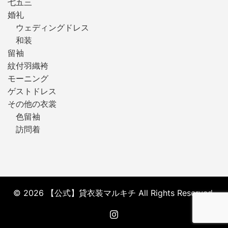
七五三
婚礼
ウェディングドレス
和装
留袖
紋付羽織袴
モーニング
ゲストドレス
その他の衣裳
色留袖
訪問着
© 2026 【公式】貸衣装マルキチ All Rights Reserved.