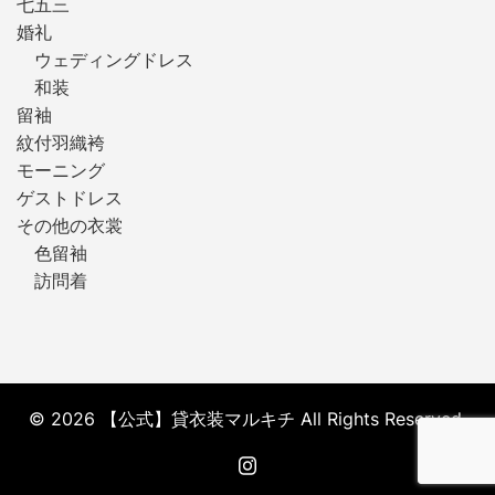
七五三
婚礼
ウェディングドレス
和装
留袖
紋付羽織袴
モーニング
ゲストドレス
その他の衣裳
色留袖
訪問着
© 2026 【公式】貸衣装マルキチ All Rights Reserved.