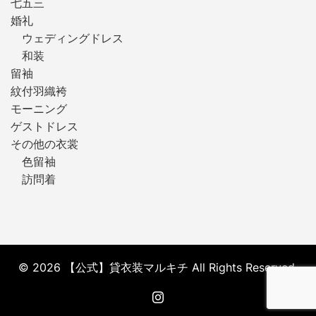
七五三
婚礼
ウェディングドレス
和装
留袖
紋付羽織袴
モーニング
ゲストドレス
その他の衣裳
色留袖
訪問着
© 2026 【公式】貸衣装マルキチ All Rights Reserved.