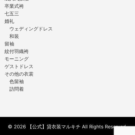
卒業式袴
七五三
婚礼
ウェディングドレス
和装
留袖
紋付羽織袴
モーニング
ゲストドレス
その他の衣裳
色留袖
訪問着
© 2026 【公式】貸衣装マルキチ All Rights Reserved.