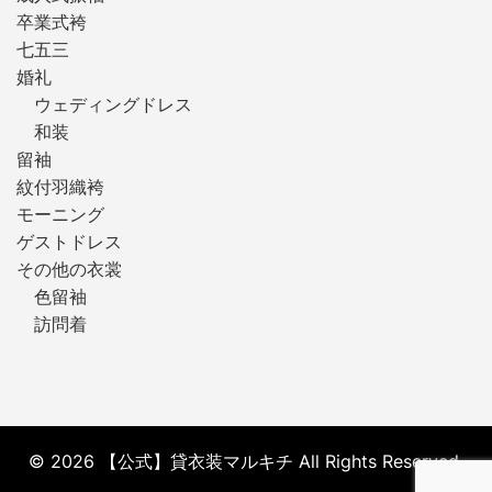
卒業式袴
七五三
婚礼
ウェディングドレス
和装
留袖
紋付羽織袴
モーニング
ゲストドレス
その他の衣裳
色留袖
訪問着
© 2026 【公式】貸衣装マルキチ All Rights Reserved.