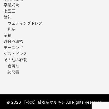
卒業式袴
七五三
婚礼
ウェディングドレス
和装
留袖
紋付羽織袴
モーニング
ゲストドレス
その他の衣裳
色留袖
訪問着
© 2026 【公式】貸衣装マルキチ All Rights Reserved.