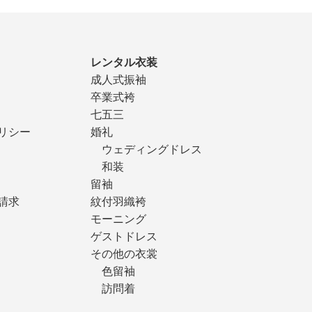
レンタル衣装
成人式振袖
卒業式袴
七五三
リシー
婚礼
ウェディングドレス
和装
留袖
請求
紋付羽織袴
モーニング
ゲストドレス
その他の衣裳
色留袖
訪問着