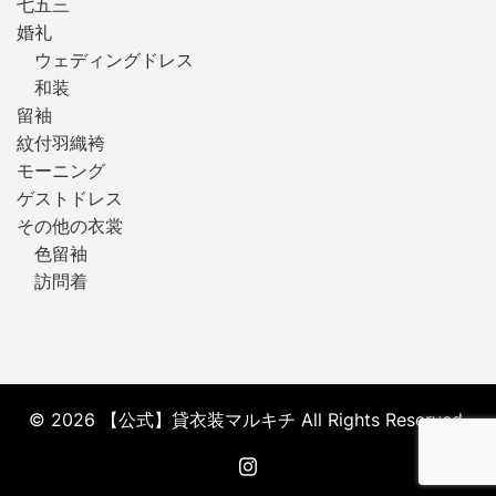
七五三
婚礼
ウェディングドレス
和装
留袖
紋付羽織袴
モーニング
ゲストドレス
その他の衣裳
色留袖
訪問着
© 2026 【公式】貸衣装マルキチ All Rights Reserved.