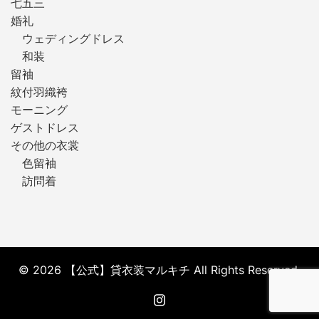
七五三
婚礼
ウェディングドレス
和装
留袖
紋付羽織袴
モーニング
ゲストドレス
その他の衣裳
色留袖
訪問着
© 2026 【公式】貸衣装マルキチ All Rights Reserved.