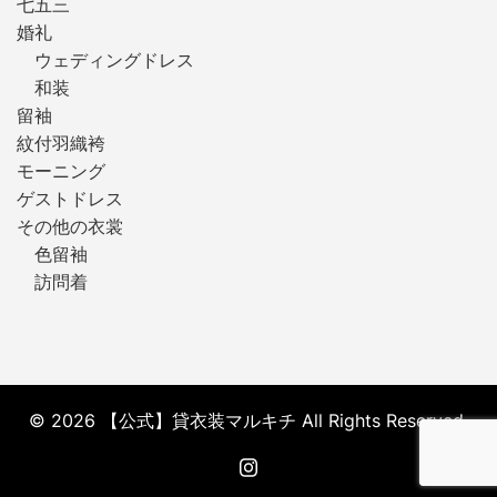
七五三
婚礼
ウェディングドレス
和装
留袖
紋付羽織袴
モーニング
ゲストドレス
その他の衣裳
色留袖
訪問着
© 2026 【公式】貸衣装マルキチ All Rights Reserved.