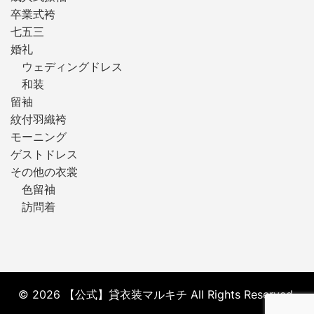
卒業式袴
七五三
婚礼
ウェディングドレス
和装
留袖
紋付羽織袴
モーニング
ゲストドレス
その他の衣裳
色留袖
訪問着
© 2026 【公式】貸衣装マルキチ All Rights Reserved.