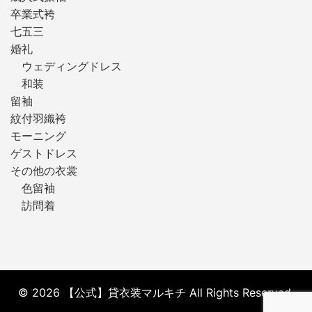
卒業式袴
七五三
婚礼
ウェディングドレス
和装
留袖
紋付羽織袴
モーニング
ゲストドレス
その他の衣裳
色留袖
訪問着
© 2026 【公式】貸衣装マルキチ All Rights Reserved.