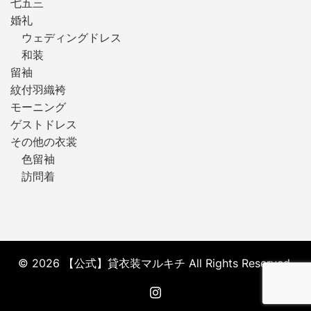
七五三
婚礼
ウェディングドレス
和装
留袖
紋付羽織袴
モーニング
ゲストドレス
その他の衣裳
色留袖
訪問着
© 2026 【公式】貸衣装マルキチ All Rights Reserved.