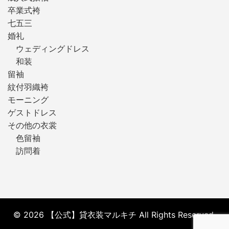
卒業式袴
七五三
婚礼
ウェディングドレス
和装
留袖
紋付羽織袴
モーニング
ゲストドレス
その他の衣裳
色留袖
訪問着
© 2026 【公式】貸衣装マルキチ All Rights Reserved.