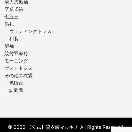
成人式振袖
卒業式袴
七五三
婚礼
ウェディングドレス
和装
留袖
紋付羽織袴
モーニング
ゲストドレス
その他の衣裳
色留袖
訪問着
© 2026 【公式】貸衣装マルキチ All Rights Reserved.