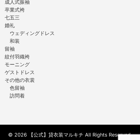
成人式振袖
卒業式袴
七五三
婚礼
ウェディングドレス
和装
留袖
紋付羽織袴
モーニング
ゲストドレス
その他の衣裳
色留袖
訪問着
© 2026 【公式】貸衣装マルキチ All Rights Reserved.