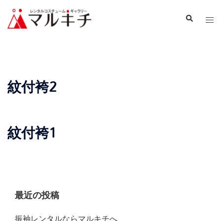
紋付袴2
紋付袴1
最近の投稿
振袖レンタルならマルキチへ